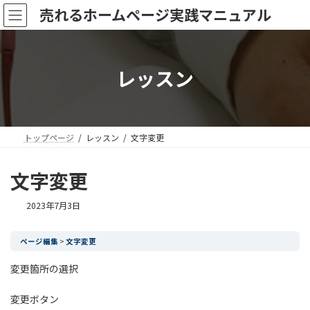
コ
ナ
売れるホームページ実践マニュアル
ン
ビ
テ
ゲ
ン
ー
ツ
シ
レッスン
へ
ョ
ス
ン
キ
に
ッ
移
プ
動
トップページ
レッスン
文字変更
文字変更
最
2023年7月3日
終
更
ページ編集
新
文字変更
日
時
変更箇所の選択
:
変更ボタン