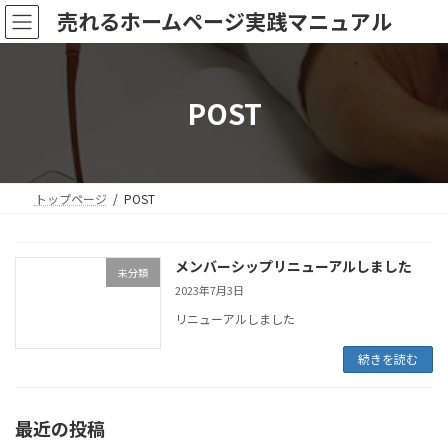
コ
ナ
売れるホームページ実践マニュアル
ン
ビ
テ
ゲ
ン
ー
ツ
シ
POST
へ
ョ
ス
ン
キ
に
ッ
移
プ
動
トップページ
POST
メンバーシップリニューアルしました
未分類
2023年7月3日
リニューアルしました
続きを読む
最近の投稿